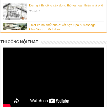
Đơn giá thi công xây dựng thô và hoàn thiện nhà phố
19,677
Thiết kế nội thất nhà ở kết hợp Spa & Massage –
Chủ đầu tư : Mr.Edison.
10,544
THI CÔNG NỘI THẤT
Thiết kế nội thất chung cư cao cấp Vinhomes Royal
City-gia đình chị Hường
10,138
Bộ sưu tập thiết kế biệt thự vườn kiểu Mỹ của
Homedesign360
10,131
Thiết kế căn hộ Penthouse- Hoàng Anh Gia Lai 3 –
Quận 7 – Gia đình A.Chinh
9,619
Thiết kế nội thất căn hộ chung cư Botanica – Gia
đình chị Vân