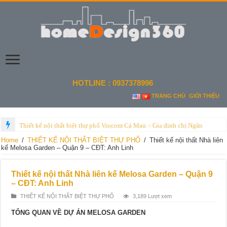
HOTLINE : 0937378996
TRANG CHỦ
GIỚI THIỆU
Thiết kế nội thất biệt thự số 1 tại phường Bình Thọ, quận Thủ Đức
Home
/
THIẾT KẾ NỘI THẤT BIỆT THỰ PHỐ
/
Thiết kế nội thất Nhà liên
kế Melosa Garden – Quận 9 – CĐT: Anh Linh
Thiết kế nội thất Nhà liên kế Melosa Garden – Quận 9
– CĐT: Anh Linh
THIẾT KẾ NỘI THẤT BIỆT THỰ PHỐ
3,189 Lượt xem
TỔNG QUAN VỀ DỰ ÁN MELOSA GARDEN