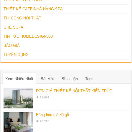
THIẾT KẾ CAFE-NHÀ HÀNG-SPA
THI CÔNG NỘI THẤT
GHẾ SOFA
TIN TỨC HOMEDESIGN360
BÁO GIÁ
TUYỂN DỤNG
Xem Nhiều Nhất
Bài Mới
Bình luận
Tags
ĐƠN GIÁ THIẾT KẾ NỘI THẤT-KIẾN TRÚC
81,068
Bảng báo giá đồ gỗ
20,286