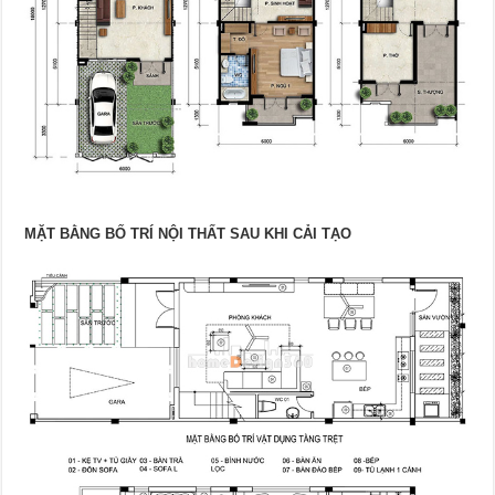
MẶT BẰNG BỐ TRÍ NỘI THẤT SAU KHI CẢI TẠO