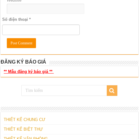
Website
Số điện thoại
*
ĐĂNG KÝ BÁO GIÁ
** Mẫu đăng ký báo giá **
THIẾT KẾ CHUNG CƯ
THIẾT KẾ BIỆT THỰ
THIẾT KẾ VĂN PHÒNG