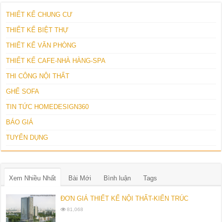
THIẾT KẾ CHUNG CƯ
THIẾT KẾ BIỆT THỰ
THIẾT KẾ VĂN PHÒNG
THIẾT KẾ CAFE-NHÀ HÀNG-SPA
THI CÔNG NỘI THẤT
GHẾ SOFA
TIN TỨC HOMEDESIGN360
BÁO GIÁ
TUYỂN DỤNG
Xem Nhiều Nhất
Bài Mới
Bình luận
Tags
ĐƠN GIÁ THIẾT KẾ NỘI THẤT-KIẾN TRÚC
81,068