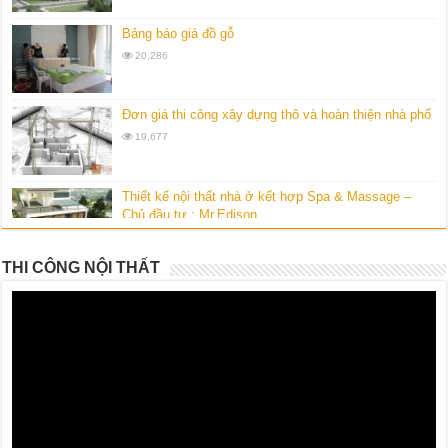
Bảng báo giá đồ gỗ
20,286
Đơn giá thi công xây dựng thô và hoàn thiện nhà phố
19,677
Thiết kế nội thất nhà ở kết hợp Spa & Massage –
Chủ đầu tư : Mr.Edison.
10,544
THI CÔNG NỘI THẤT
Thiết kế nội thất chung cư cao cấp Vinhomes Royal
City-gia đình chị Hường
10,138
Bộ sưu tập thiết kế biệt thự vườn kiểu Mỹ của
Homedesign360
10,131
Thiết kế căn hộ Penthouse- Hoàng Anh Gia Lai 3 –