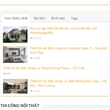
Xem Nhiều Nhất
Bài Mới
Bình luận
Tags
Bộ sưu tập thiết kế biệt thự vườn kiểu Mỹ của
Homedesign360
10,131
Thiết kế nội thất chung cư Imperial Quận 2 – Gia đình
Anh Phúc
1,030
Thiết kế nội thất chung cư Hùng Vương Plaza – Chị Trân
808
Thiết kế nội thất chung cư N05 Hoàng Đạo Thúy – Hà
Nội – Anh Cường
1,829
Thiết kế nội thất biệt thự vườn KDC Từ Sơn – Bắc
THI CÔNG NỘI THẤT
Ninh