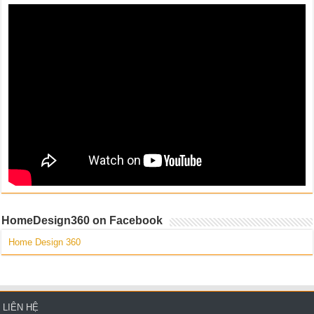
4,416
Thiết kế biệt thự phố Biên Hòa Đồng Nai – Gia đình
chị Thảo
2,439
Thiết kế nội thất văn phòng công ty CP Trung Dũng
1,277
Thi công nội thất căn hộ chung cư Rivera Point – Quận 7
1,803
BLV-05
66
HomeDesign360 on Facebook
KTV-11
Home Design 360
69
LIÊN HỆ