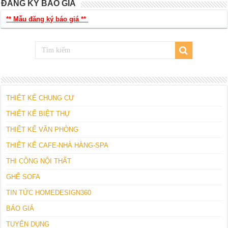
ĐĂNG KÝ BÁO GIÁ
** Mẫu đăng ký báo giá **
THIẾT KẾ CHUNG CƯ
THIẾT KẾ BIỆT THỰ
THIẾT KẾ VĂN PHÒNG
THIẾT KẾ CAFE-NHÀ HÀNG-SPA
THI CÔNG NỘI THẤT
GHẾ SOFA
TIN TỨC HOMEDESIGN360
BÁO GIÁ
TUYỂN DỤNG