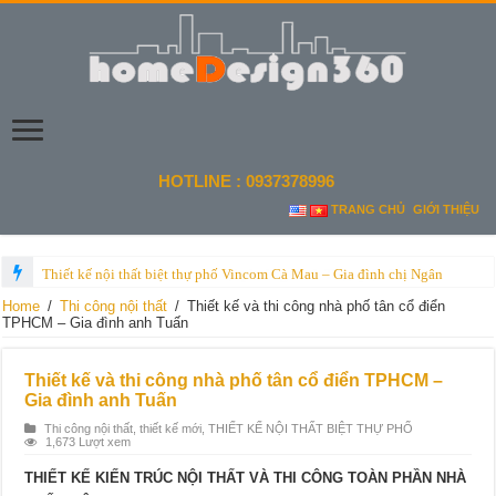
HOTLINE : 0937378996
TRANG CHỦ
GIỚI THIỆU
Thiết kế nội thất biệt thự số 1 tại phường Bình Thọ, quận Thủ Đức
Home
/
Thi công nội thất
/
Thiết kế và thi công nhà phố tân cổ điển
TPHCM – Gia đình anh Tuấn
Thiết kế và thi công nhà phố tân cổ điển TPHCM –
Gia đình anh Tuấn
Thi công nội thất
,
thiết kế mới
,
THIẾT KẾ NỘI THẤT BIỆT THỰ PHỐ
1,673 Lượt xem
THIẾT KẾ KIẾN TRÚC NỘI THẤT VÀ THI CÔNG TOÀN PHẦN NHÀ