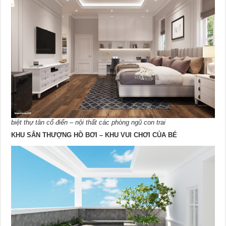
biệt thự tân cổ điển – nội thất các phòng ngũ con trai
KHU SÂN THƯỢNG HỒ BƠI – KHU VUI CHƠI CỦA BÉ