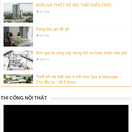
ĐƠN GIÁ THIẾT KẾ NỘI THẤT-KIẾN TRÚC
81,068
Bảng báo giá đồ gỗ
20,286
Đơn giá thi công xây dựng thô và hoàn thiện nhà phố
19,677
Thiết kế nội thất nhà ở kết hợp Spa & Massage –
Chủ đầu tư : Mr.Edison.
10,544
THI CÔNG NỘI THẤT
Thiết kế nội thất chung cư cao cấp Vinhomes Royal
City-gia đình chị Hường
10,138
Bộ sưu tập thiết kế biệt thự vườn kiểu Mỹ của
Homedesign360