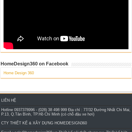
10,131
Thiết kế căn hộ Penthouse- Hoàng Anh Gia Lai 3 –
Quận 7 – Gia đình A.Chinh
9,619
Thiết kế nội thất căn hộ chung cư Botanica – Gia
đình chị Vân
9,536
HomeDesign360 on Facebook
Thiết kế biệt thự phố-TP.Buôn Mê Thuột-T.Đăklắk –
CĐT: Gia đình chị Thu
Home Design 360
8,343
Thiết kế nội thất chung cư HH4C Linh Đàm-HN.Gia
đình anh Tuân.
LIÊN HỆ
8,240
Hotline 0937378996 - (028) 38 498 999 Địa chỉ : 77/32 Đường Nhất Chi Mai,
P.13, Q.Tân Bình, TP.Hồ Chí Minh (có chỗ đậu xe hơi)
CTY THIẾT KẾ & XÂY DỰNG HOMEDESIGN360