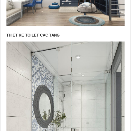
THIẾT KẾ TOILET CÁC TẦNG